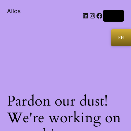
Allos
LinkedIn
Instagram
Facebook
Log in
EN
Pardon our dust!
We're working on