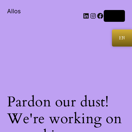
Allos
LinkedIn
Instagram
Facebook
Log in
EN
Pardon our dust!
We're working on