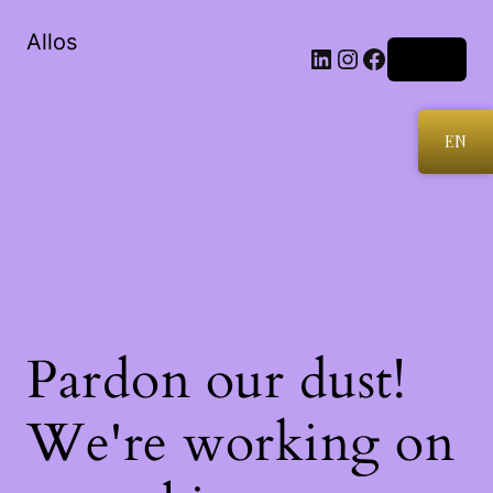
Allos
LinkedIn
Instagram
Facebook
Log in
EN
Pardon our dust!
We're working on